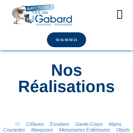
02 41 56 92 21
Nos
Réalisations
All
Clôtures
Escaliers
Garde-Corps
Mains
Courantes
Marquises
Menuiseries Extérieures
Objets