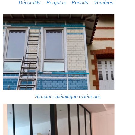
Décoratifs
Pergolas
Portails
Verrières
Structure métallique extérieure