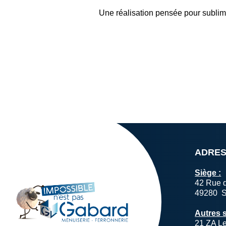
Une réalisation pensée pour sublimer
ADRE
Siège :
42 Rue d
49280 S
Autres s
21 ZA L