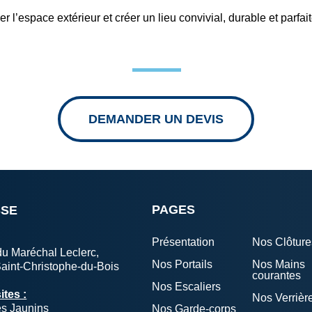
 l’espace extérieur et créer un lieu convivial, durable et parf
DEMANDER UN DEVIS
PAGES
SSE
Présentation
Nos Clôture
u Maréchal Leclerc,
Nos Portails
Nos Mains
aint-Christophe-du-Bois
courantes
Nos Escaliers
ites :
Nos Verrièr
es Jaunins
Nos Garde-corps