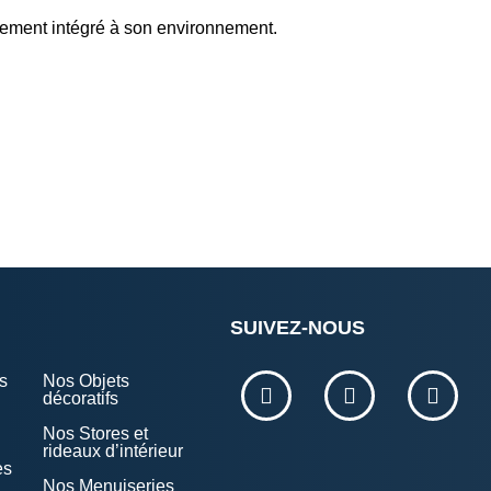
aitement intégré à son environnement.
SUIVEZ-NOUS
s
Nos Objets
décoratifs
Nos Stores et
rideaux d’intérieur
es
Nos Menuiseries